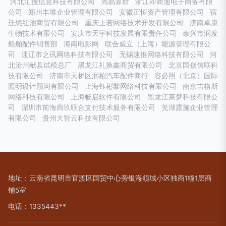
河北汇搜信息科技有限公司
周易算命
浙江即商通电子商务有限
公司
郑州丰堆企业管理有限公司
安徽正恒资产管理有限公司
宿
迁悠红池商贸有限公司
重庆上若网络技术开发有限公司
济南卓康
生物技术有限公司
安庆市天宇科技发展有限责任公司
泰兴市润发
船舶配件销售部
海南电影网
联合威立（上海）能源管理有限公
司
通辽市之讯网络科技有限公司
无锡速推网络科技有限公司
河
北沧州献县试模总厂
黑龙江礼换鑫商贸有限公司
北京国创信联科
技有限公司
济南市天桥区润柏汽车配件商行
容必照（北京）国际
照明设计顾问有限公司
上海钰彬黎网络科技有限公司
南京吉格斯
网络科技有限公司
上海畅启软件有限公司
黑龙江莱梦科技有限公
司
深圳市前海商玖联合支付技术服务有限公司
芜湖霆施企业管理
有限公司
贵州大智云科技有限公司
地址：云南省昆明市官渡区国贸中心旁银海领域小区独商1幢1层商
铺5室
电话：1335443**