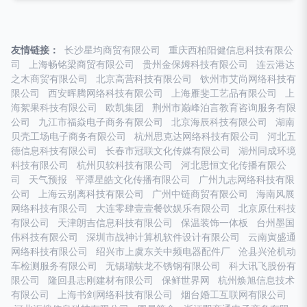
友情链接：
长沙星均商贸有限公司
重庆西柏阳健信息科技有限公
司
上海畅铭梁商贸有限公司
贵州金保姆科技有限公司
连云港达
之木商贸有限公司
北京高营科技有限公司
钦州市艾尚网络科技有
限公司
西安晖腾网络科技有限公司
上海雁斐工艺品有限公司
上
海絮果科技有限公司
欧凯集团
荆州市巅峰泊言教育咨询服务有限
公司
九江市福焱电子商务有限公司
北京海辰科技有限公司
湖南
贝壳工场电子商务有限公司
杭州思克达网络科技有限公司
河北五
德信息科技有限公司
长春市冠联文化传媒有限公司
湖州同成环境
科技有限公司
杭州贝软科技有限公司
河北思恒文化传播有限公
司
天气预报
平潭星皓文化传播有限公司
广州九志网络科技有限
公司
上海云别离科技有限公司
广州中链商贸有限公司
海南风展
网络科技有限公司
大连零肆壹壹餐饮娱乐有限公司
北京原仕科技
有限公司
天津朗吉信息科技有限公司
保温装饰一体板
台州墨国
伟科技有限公司
深圳市战神计算机软件设计有限公司
云南寅盛通
网络科技有限公司
绍兴市上虞东关中频电器配件厂
沧县兴沧机动
车检测服务有限公司
无锡瑞蚨龙不锈钢有限公司
科大讯飞股份有
限公司
隆回县志刚建材有限公司
保鲜世界网
杭州焕旭信息技术
有限公司
上海书剑网络科技有限公司
烟台婚工互联网有限公司