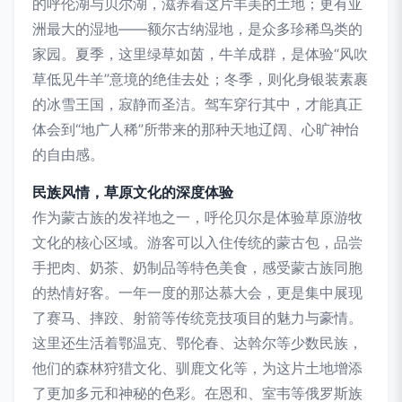
的呼伦湖与贝尔湖，滋养着这片丰美的土地；更有亚
洲最大的湿地——额尔古纳湿地，是众多珍稀鸟类的
家园。夏季，这里绿草如茵，牛羊成群，是体验“风吹
草低见牛羊”意境的绝佳去处；冬季，则化身银装素裹
的冰雪王国，寂静而圣洁。驾车穿行其中，才能真正
体会到“地广人稀”所带来的那种天地辽阔、心旷神怡
的自由感。
民族风情，草原文化的深度体验
作为蒙古族的发祥地之一，呼伦贝尔是体验草原游牧
文化的核心区域。游客可以入住传统的蒙古包，品尝
手把肉、奶茶、奶制品等特色美食，感受蒙古族同胞
的热情好客。一年一度的那达慕大会，更是集中展现
了赛马、摔跤、射箭等传统竞技项目的魅力与豪情。
这里还生活着鄂温克、鄂伦春、达斡尔等少数民族，
他们的森林狩猎文化、驯鹿文化等，为这片土地增添
了更加多元和神秘的色彩。在恩和、室韦等俄罗斯族