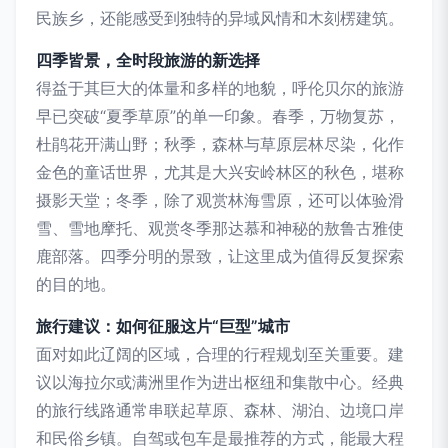
民族乡，还能感受到独特的异域风情和木刻楞建筑。
四季皆景，全时段旅游的新选择
得益于其巨大的体量和多样的地貌，呼伦贝尔的旅游
早已突破“夏季草原”的单一印象。春季，万物复苏，
杜鹃花开满山野；秋季，森林与草原层林尽染，化作
金色的童话世界，尤其是大兴安岭林区的秋色，堪称
摄影天堂；冬季，除了观赏林海雪原，还可以体验滑
雪、雪地摩托、观赏冬季那达慕和神秘的敖鲁古雅使
鹿部落。四季分明的景致，让这里成为值得反复探索
的目的地。
旅行建议：如何征服这片“巨型”城市
面对如此辽阔的区域，合理的行程规划至关重要。建
议以海拉尔或满洲里作为进出枢纽和集散中心。经典
的旅行线路通常串联起草原、森林、湖泊、边境口岸
和民俗乡镇。自驾或包车是最推荐的方式，能最大程