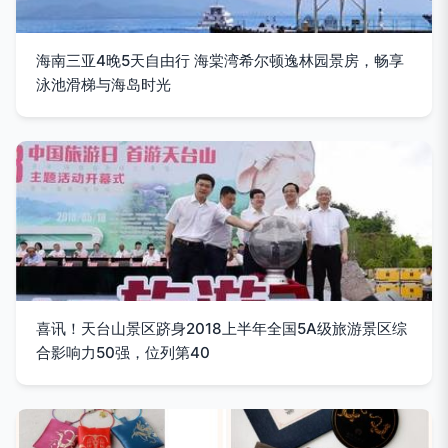
海南三亚4晚5天自由行 海棠湾希尔顿逸林园景房，畅享
泳池滑梯与海岛时光
喜讯！天台山景区跻身2018上半年全国5A级旅游景区综
合影响力50强，位列第40