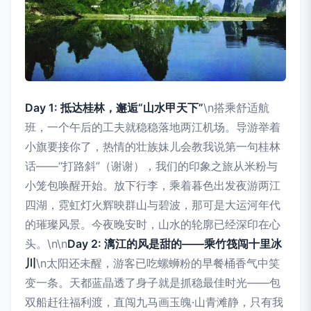
Day 1: 抵达桂林，邂逅“山水甲天下”
\n搭乘舒适航
班，一个午后的工夫就稳稳落地两江机场。导游举着
小旗要接你了，热情的壮族妹儿会教我说第一句桂林
话——“打路斜”（谢谢），我们的印象之旅从米粉与
小笼包唤醒开始。放下行李，乘着暮色出发夜游两江
四湖，霓虹灯火辉映群山与碧波，那可是大运河年代
的璀璨风景。今夜晚安时，山水的轮廓已经深印在心
头。\n\n
Day 2: 漓江的风是甜的——乘竹筏闯十里冰
川
\n太阳还未醒，游客已吃螺蛳粉的早餐桶香气中笑
变一条。天都蓝晶透了身子就是抓稳最佳时光——包
双船赶往福利渡，直闯九马画玉魄·山青滩静，只有我